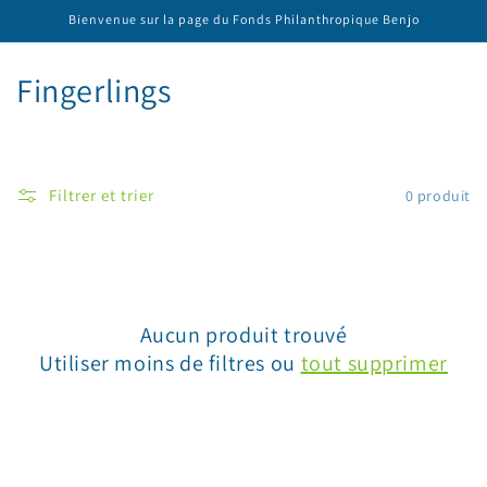
et
Bienvenue sur la page du Fonds Philanthropique Benjo
passer
au
contenu
C
Fingerlings
o
l
Filtrer et trier
0 produit
l
e
c
Aucun produit trouvé
t
Utiliser moins de filtres ou
tout supprimer
i
o
n