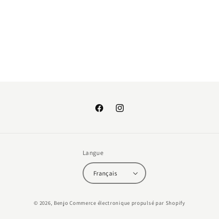
:
Facebook
Instagram
Langue
Français
Moyens
© 2026,
Benjo
Commerce électronique propulsé par Shopify
de