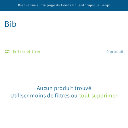
et
Bienvenue sur la page du Fonds Philanthropique Benjo
passer
au
contenu
C
Bib
o
l
Filtrer et trier
0 produit
l
e
c
Aucun produit trouvé
t
Utiliser moins de filtres ou
tout supprimer
i
o
n