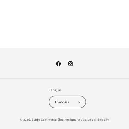
:
Facebook
Instagram
Langue
Français
Moyens
© 2026,
Benjo
Commerce électronique propulsé par Shopify
de